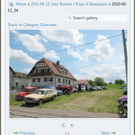
Home
»
2011-06-12 1ère Bourse / Expo à Muespach
» 2010-06-
12_34
Back to Category Overview
Previous
Next