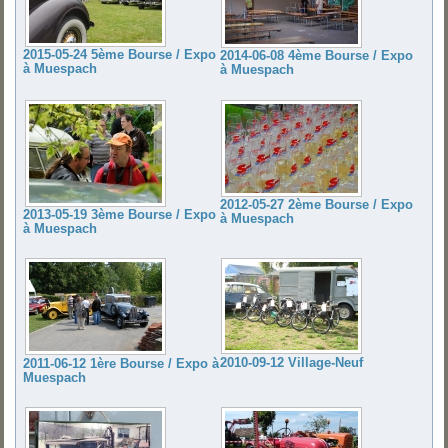
2015-05-24 5ème Bourse / Expo
2014-06-08 4ème Bourse / Expo
à Muespach
à Muespach
2012-05-27 2ème Bourse / Expo
2013-05-19 3ème Bourse / Expo
à Muespach
à Muespach
2010-09-12 Village-Neuf
2011-06-12 1ère Bourse / Expo à
Muespach