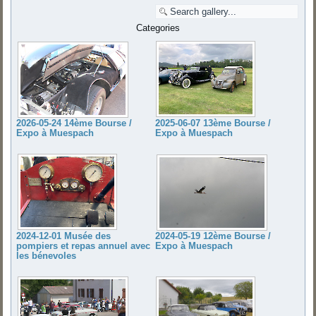
Categories
2025-06-07 13ème Bourse /
2026-05-24 14ème Bourse /
Expo à Muespach
Expo à Muespach
2024-12-01 Musée des
2024-05-19 12ème Bourse /
pompiers et repas annuel avec
Expo à Muespach
les bénevoles